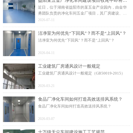
益阳某五金厂净化车间建设项目收尾中即将顺利完工调试
近日，位于湖南省益阳市的某五金产业园内，由金华
勇团队负责的净化车间五金厂项目，其厂房建设、安
装与调试已进入收尾阶段。等经过一系列严格的检测
2026-07-11
与调试后，项目即将全面投入正式使用。
洁净室为何优先“下回风”？而不是“上回风”？
洁净室为何优先“下回风”？而不是“上回风”？
2026-04-11
工业建筑厂房通风设计一般规定
工业建筑厂房通风设计一般规定（GB50019-2015）
2026-03-21
食品厂净化车间如何打造高效送排风系统？
食品厂净化车间如何打造高效送排风系统？
2026-03-07
十万级无尘车间建设施工工艺规范