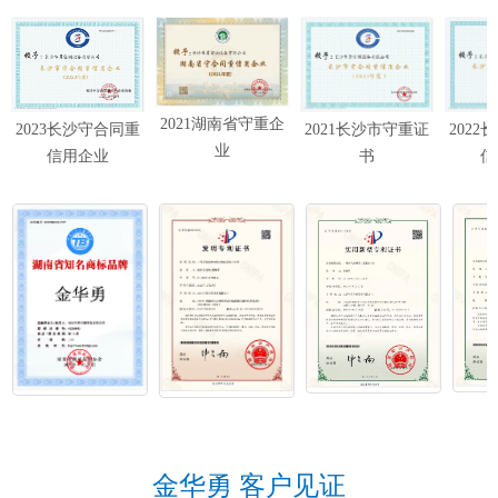
2021湖南省守重企
202
2023长沙守合同重
2021长沙市守重证
业
信
信用企业
书
金华勇 客户见证