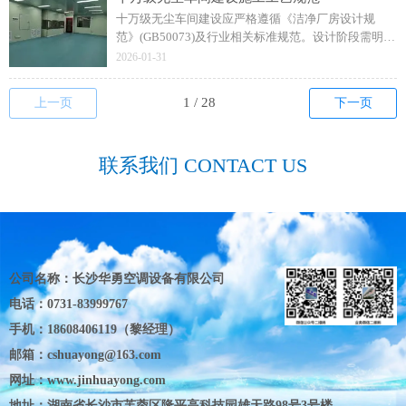
十万级无尘车间建设应严格遵循《洁净厂房设计规
范》(GB50073)及行业相关标准规范。设计阶段需明确
生产工艺流程，合理规划洁净区域布局，确保满足ISO
2026-01-31
14644标准中ISO 8级洁净度要求。
上一页
下一页
联系我们 CONTACT US
公司名称：长沙华勇空调设备有限公司
电话：0731-83999767
手机：18608406119（黎经理）
邮箱：cshuayong@163.com
网址：www.jinhuayong.com
地址：湖南省长沙市芙蓉区隆平高科技园雄天路98号3号楼