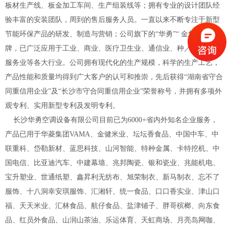
板材生产线、板金加工车间、生产组装线等；拥有专业的设计团队经
验丰富的安装团队，周到的售后服务人员。一直以来不断专注于新型
节能环保产品的研发、制造与营销；公司旗下的“华勇”“ 金华勇”品
牌，已广泛应用于工业、商业、医疗卫生业、通信业、种／养殖业、
服务业等各大行业。公司拥有现代化的生产规模，科学的生产工艺，
产品性能和质量均得到广大客户的认可和推崇，先后获得“湖南省守合
同重信用企业”及“长沙市守合同重信用企业”荣誉称号，并拥有多项外
观专利、实用新型专利及发明专利。
长沙华勇空调设备有限公司目前已为6000+省内外知名企业服务，
产品已用于华菱集团VAMA、金健米业、坛坛香食品、中国中车、中
联重科、岱勒新材、蓝思科技、山河智能、特种金属、卡特挖机、中
国电信、比亚迪汽车、中建幕墙、兆邦陶瓷、银和瓷业、兆能机电、
宝升塑业、世通纸塑、鑫昇利无纺布、旭荣制衣、新马制衣、忘不了
服饰、十八洞幸安琪服饰、汇湘轩、统一食品、口口香实业、津山口
福、天天米业、汇林食品、航仔食品、盐津铺子、胖哥槟榔、向东食
品、红员外食品、山润山茶油、乐运体育、天虹商场、月亮岛网咖、